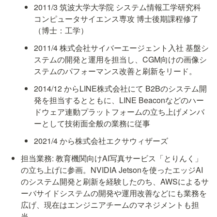
2011/3 筑波大学大学院 システム情報工学研究科 
コンピュータサイエンス専攻 博士後期課程修了
（博士：工学）
2011/4 株式会社サイバーエージェント入社 基盤シ
ステムの開発と運用を担当し、CGM向けの画像シ
ステムのパフォーマンス改善と刷新をリード。
2014/12 からLINE株式会社にて B2Bのシステム開
発を担当するとともに、LINE Beaconなどのハー
ドウェア連動プラットフォームの立ち上げメンバ
ーとして技術面全般の業務に従事
2021/4 から株式会社エクサウィザーズ
担当業務: 教育機関向けAI写真サービス「とりんく」
の立ち上げに参画。NVIDIA Jetsonを使ったエッジAI
のシステム開発と刷新を経験したのち、AWSによるサ
ーバサイドシステムの開発や運用改善などにも業務を
広げ、現在はエンジニアチームのマネジメントも担
当。